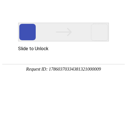
首页
智慧教育
智慧园区
智能制造
行
数智化转型升级服务商
专注信息化建设二十年
专业打造数智化转型升级产品和服务
是传统组织数智化转型升级成功靠谱的选择
观看视频
稳
定
技术
可
领先
靠
基于
让
webGL
企
的B/S
业
平台
无
后