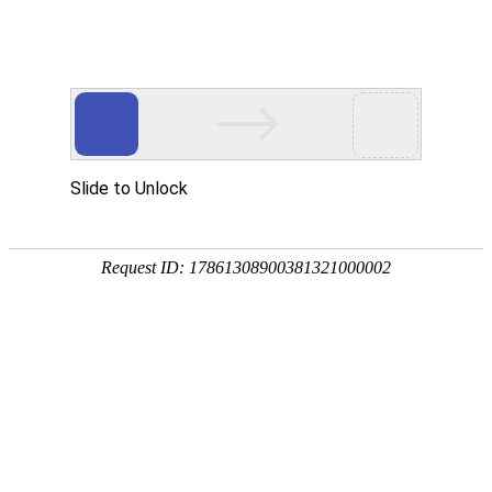
首页
智慧教育
智慧园区
智能制造
行
数智化转型升级服务商
专注信息化建设二十年
专业打造数智化转型升级产品和服务
是传统组织数智化转型升级成功靠谱的选择
观看视频
稳
定
技术
可
领先
靠
基于
让
webGL
企
的B/S
业
平台
无
后