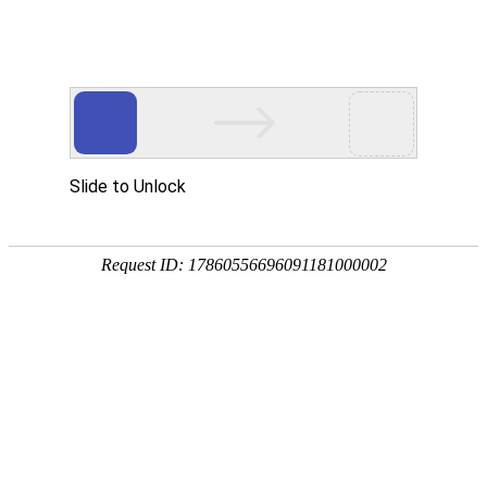
首页
智慧教育
智慧园区
智能制造
行
数智化转型升级服务商
专注信息化建设二十年
专业打造数智化转型升级产品和服务
是传统组织数智化转型升级成功靠谱的选择
观看视频
稳
定
技术
可
领先
靠
基于
让
webGL
企
的B/S
业
平台
无
后