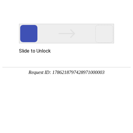
首页
智慧教育
智慧园区
智能制造
行
数智化转型升级服务商
专注信息化建设二十年
专业打造数智化转型升级产品和服务
是传统组织数智化转型升级成功靠谱的选择
观看视频
稳
定
技术
可
领先
靠
基于
让
webGL
企
的B/S
业
平台
无
后