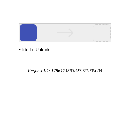
首页
智慧教育
智慧园区
智能制造
行
数智化转型升级服务商
专注信息化建设二十年
专业打造数智化转型升级产品和服务
是传统组织数智化转型升级成功靠谱的选择
观看视频
稳
定
技术
可
领先
靠
基于
让
webGL
企
的B/S
业
平台
无
后