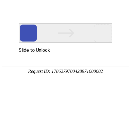
首页
智慧教育
智慧园区
智能制造
行
数智化转型升级服务商
专注信息化建设二十年
专业打造数智化转型升级产品和服务
是传统组织数智化转型升级成功靠谱的选择
观看视频
稳
定
技术
可
领先
靠
基于
让
webGL
企
的B/S
业
平台
无
后