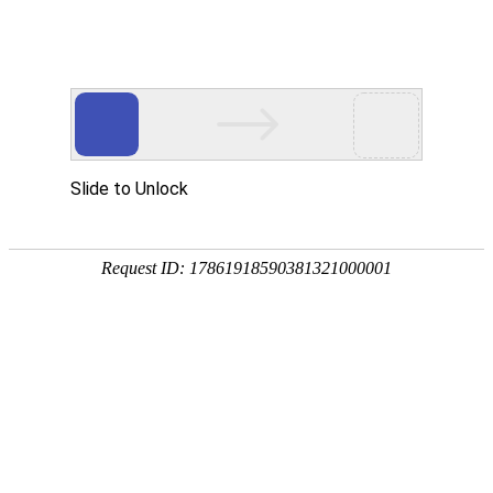
首页
智慧教育
智慧园区
智能制造
行
数智化转型升级服务商
专注信息化建设二十年
专业打造数智化转型升级产品和服务
是传统组织数智化转型升级成功靠谱的选择
观看视频
稳
定
技术
可
领先
靠
基于
让
webGL
企
的B/S
业
平台
无
后