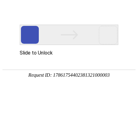
数智化
转型服务商
首页
智慧教育
智慧园区
智能制造
行
esball首页
专业打造数智化转型升级产品和服务
是传统组织数智化转型升级成功靠谱的选择
观看视频
领导团队