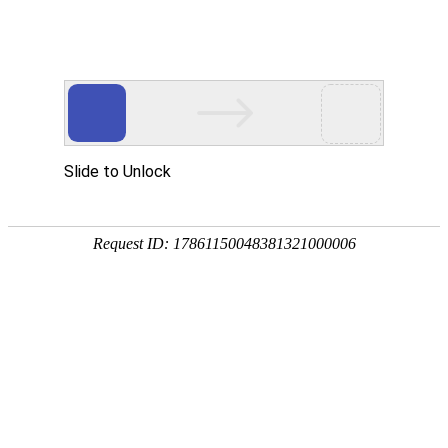
数智化
转型服务商
首页
智慧教育
智慧园区
智能制造
行
esball首页
专业打造数智化转型升级产品和服务
是传统组织数智化转型升级成功靠谱的选择
观看视频
领导团队