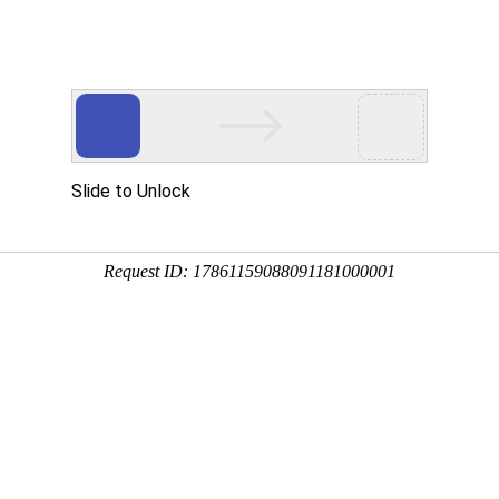
慧园区
智能制造
行业案例
新闻动态
企业介绍
数智化
转型服务商
esball首页
专业打造数智化转型升级产品和服务
是传统组织数智化转型升级成功靠谱的选择
观看视频