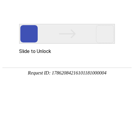
首页
智慧教育
智慧园区
智能制造
行
新闻动态
运用5G、物联网、云计算、数字孪生、AI+大数
据、融合通信等
公司新
行业动
闻
态