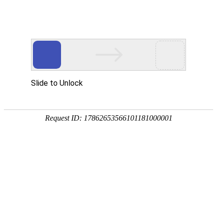
首页
智慧教育
智慧园区
智能制造
行
新闻动态
运用5G、物联网、云计算、数字孪生、AI+大数
据、融合通信等
首页
>
新闻动态
>
公司新闻
《数字新篇：市委领导与女企
业家商会共访光之翼》