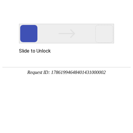
首页
智慧教育
智慧园区
智能制造
行
新闻动态
运用5G、物联网、云计算、数字孪生、AI+大数
据、融合通信等
首页
>
新闻动态
>
公司新闻
《都市精英-都市会客厅》 刘
巧 新质生产力，数智化升级服
务商