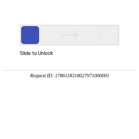
首页
智慧教育
智慧园区
智能制造
行
新闻动态
运用5G、物联网、云计算、数字孪生、AI+大数
据、融合通信等
首页
>
新闻动态
>
公司新闻
乌兹别克斯坦撒马尔罕市市长
考察光之翼：共启数智新程，
同筑繁荣未来