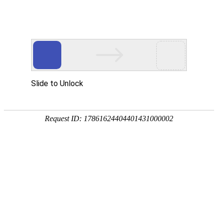
首页
智慧教育
智慧园区
智能制造
行
新闻动态
运用5G、物联网、云计算、数字孪生、AI+大数
据、融合通信等
首页
>
新闻动态
>
行业动态
工业和信息化部办公厅关于开
展2024年工业和信息化百项
团体标准应用推广典型案例遴