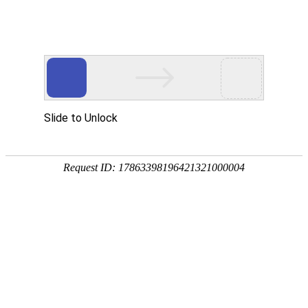
首页
智慧教育
智慧园区
智能制造
行
新闻动态
运用5G、物联网、云计算、数字孪生、AI+大数
据、融合通信等
首页
>
新闻动态
>
行业动态
安徽出台《加快传统产业转型
升级提升工业竞争力实施方
案》